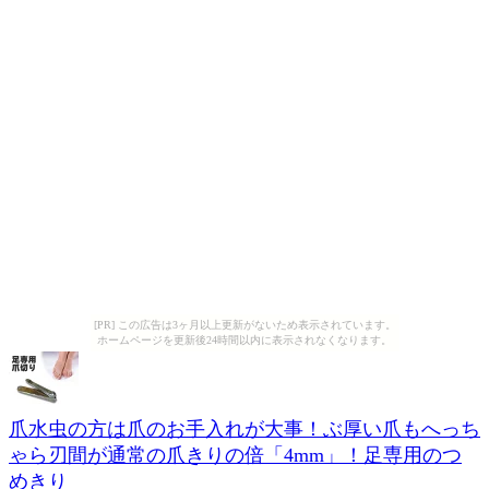
[PR] この広告は3ヶ月以上更新がないため表示されています。
ホームページを更新後24時間以内に表示されなくなります。
爪水虫の方は爪のお手入れが大事！ぶ厚い爪もへっち
ゃら刃間が通常の爪きりの倍「4mm」！足専用のつ
めきり