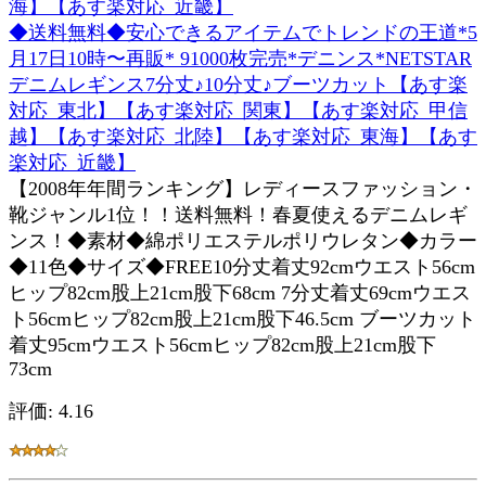
◆送料無料◆安心できるアイテムでトレンドの王道*5
月17日10時〜再販* 91000枚完売*デニンス*NETSTAR
デニムレギンス7分丈♪10分丈♪ブーツカット【あす楽
対応_東北】【あす楽対応_関東】【あす楽対応_甲信
越】【あす楽対応_北陸】【あす楽対応_東海】【あす
楽対応_近畿】
【2008年年間ランキング】レディースファッション・
靴ジャンル1位！！送料無料！春夏使えるデニムレギ
ンス！◆素材◆綿ポリエステルポリウレタン◆カラー
◆11色◆サイズ◆FREE10分丈着丈92cmウエスト56cm
ヒップ82cm股上21cm股下68cm 7分丈着丈69cmウエス
ト56cmヒップ82cm股上21cm股下46.5cm ブーツカット
着丈95cmウエスト56cmヒップ82cm股上21cm股下
73cm
評価: 4.16