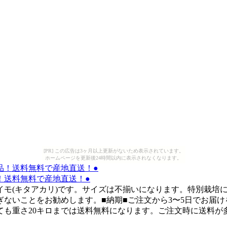
[PR] この広告は3ヶ月以上更新がないため表示されています。
ホームページを更新後24時間以内に表示されなくなります。
！送料無料で産地直送！●
イモ(キタアカリ)です。サイズは不揃いになります。特別栽培
いことをお勧めします。■納期■ご注文から3〜5日でお届けを目
ても重さ20キロまでは送料無料になります。ご注文時に送料が