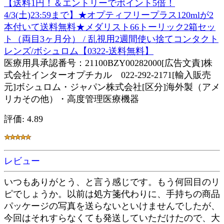
【送料1円！＆エントリーでポイント5倍！
4/3(土)23:59まで】★オプティフリープラス120mlが2
本付いて送料無料★メダリスト66トーリック2箱セッ
ト（両目3ヶ月分） / 乱視用2週間使い捨てコンタクト
レンズ/ボシュロム【0322-送料無料】
医療用具承認番号：21100BZY00282000[広告文責]株
式会社インターオプチカル 022-292-2171[輸入販売
元]ボシュロム・ジャパン株式会社[区分]海外製（アメ
リカその他）・高度管理医療機器
評価: 4.89
レビュー
いつもありがとう、と言う感じです。もう何回目のリ
ピでしょうか。以前は処方箋代わりに、手持ちの商品
パッケージの写真を送らないといけませんでしたが、
今回はそれすらなくても発送していただけたので、大