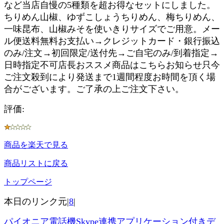
など当店自慢の5種類を超お得なセットにしました。
ちりめん山椒、ゆずこしょうちりめん、梅ちりめん、
一味昆布、山椒みそを使いきりサイズでご用意。メー
ル便送料無料お支払い→クレジットカード・銀行振込
のみ/注文→初回限定/送付先→ご自宅のみ/到着指定→
日時指定不可店長おススメ商品はこちらお知らせ只今
ご注文殺到により発送まで1週間程度お時間を頂く場
合がございます。ご了承の上ご注文下さい。
評価:
商品を楽天で見る
商品リストに戻る
トップページ
本日のリンク元|
8
|
パイオニア電話機Skype連携アプリケーション付きデ