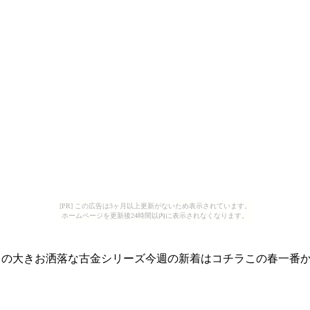
[PR] この広告は3ヶ月以上更新がないため表示されています。
ホームページを更新後24時間以内に表示されなくなります。
モチーフの大きお洒落な古金シリーズ今週の新着はコチラこの春一