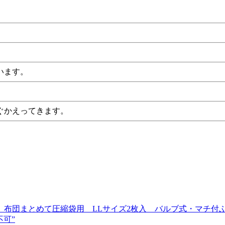
います。
ぐかえってきます。
布団まとめて圧縮袋用 LLサイズ2枚入 バルブ式・マチ付ふ
可”