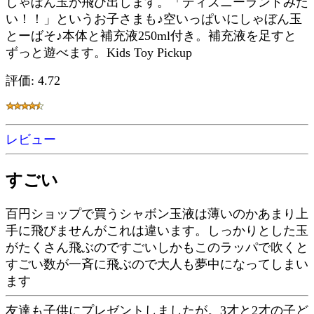
しゃぼん玉が飛び出します。「ディズニーランドみた
い！！」というお子さまも♪空いっぱいにしゃぼん玉
とーばそ♪本体と補充液250ml付き。補充液を足すと
ずっと遊べます。Kids Toy Pickup
評価: 4.72
レビュー
すごい
百円ショップで買うシャボン玉液は薄いのかあまり上
手に飛びませんがこれは違います。しっかりとした玉
がたくさん飛ぶのですごいしかもこのラッパで吹くと
すごい数が一斉に飛ぶので大人も夢中になってしまい
ます
友達も子供にプレゼントしましたが。3才と2才の子ど